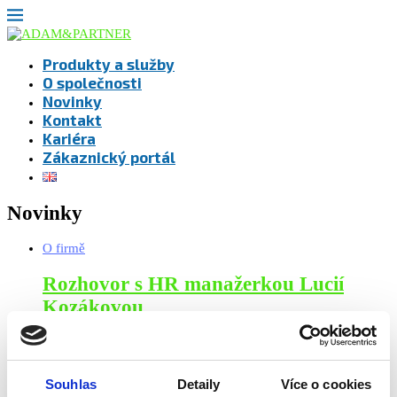
Produkty a služby
O společnosti
Novinky
Kontakt
Kariéra
Zákaznický portál
Novinky
O firmě
Rozhovor s HR manažerkou Lucií
Kozákovou
Novinky v portfoliu
AdBlue® ZeroPCF nově v portfoliu
Souhlas
Detaily
Více o cookies