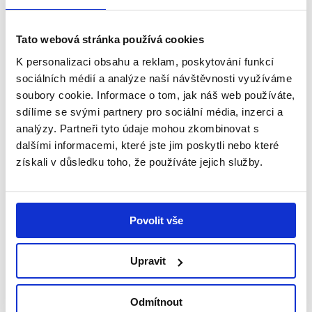
Služby
Nový přírůstek naší flotily
Tato webová stránka používá cookies
K personalizaci obsahu a reklam, poskytování funkcí
Nové ingredience
sociálních médií a analýze naší návštěvnosti využíváme
Stepanquat Soleil: Lépe, přírodně
soubory cookie. Informace o tom, jak náš web používáte,
sdílíme se svými partnery pro sociální média, inzerci a
Nové ingredience
analýzy. Partneři tyto údaje mohou zkombinovat s
dalšími informacemi, které jste jim poskytli nebo které
Lathanol LAL: Unikátní tenzid pro
získali v důsledku toho, že používáte jejich služby.
moderní bezsulfátové přípravky
oplachové kosmetiky
Nejnovější příspěvky
Povolit vše
Rozhovor s HR manažerkou Lucií Kozákovou
Upravit
AdBlue® ZeroPCF nově v portfoliu
Nový přírůstek naší flotily
Odmítnout